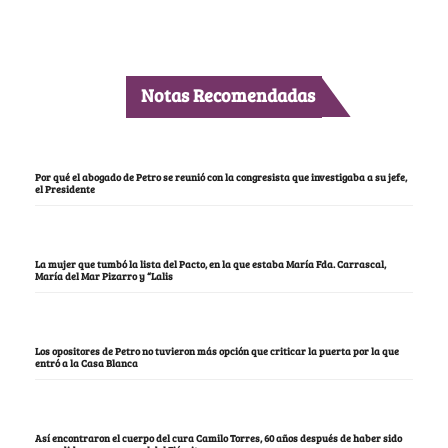
Notas Recomendadas
Por qué el abogado de Petro se reunió con la congresista que investigaba a su jefe,
el Presidente
La mujer que tumbó la lista del Pacto, en la que estaba María Fda. Carrascal,
María del Mar Pizarro y “Lalis
Los opositores de Petro no tuvieron más opción que criticar la puerta por la que
entró a la Casa Blanca
Así encontraron el cuerpo del cura Camilo Torres, 60 años después de haber sido