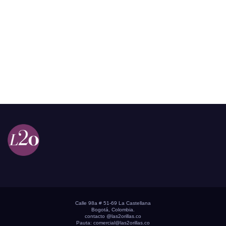
Calle 98a # 51-69 La Castellana
Bogotá, Colombia.
contacto @las2orillas.co
Pauta:
comercial@las2orillas.co