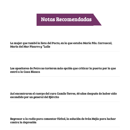
Notas Recomendadas
La mujer que tumbó la lista del Pacto, en la que estaba María Fda. Carrascal,
María del Mar Pizarro y “Lalis
Los opositores de Petro no tuvieron más opción que criticar la puerta por la que
entró a la Casa Blanca
Así encontraron el cuerpo del cura Camilo Torres, 60 años después de haber sido
escondido por un general del Ejército
Regresar a la radio para comentar fútbol, la solución de Iván Mejía para luchar
contra la depresión