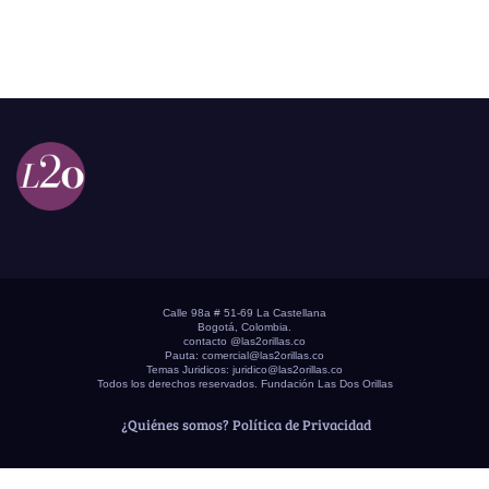
Calle 98a # 51-69 La Castellana
Bogotá, Colombia.
contacto @las2orillas.co
Pauta:
comercial@las2orillas.co
Temas Juridicos:
juridico@las2orillas.co
Todos los derechos reservados. Fundación Las Dos Orillas
¿Quiénes somos?
Política de Privacidad