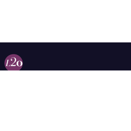
Calle 98a # 51-69 La Castellana
Bogotá, Colombia.
contacto @las2orillas.co
Pauta:
comercial@las2orillas.co
Temas Juridicos:
juridico@las2orillas.co
Todos los derechos reservados. Fundación Las Dos Orillas
¿Quiénes somos?
Política de Privacidad