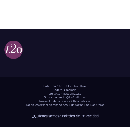
Calle 98a # 51-69 La Castellana
Bogotá, Colombia.
contacto @las2orillas.co
Pauta:
comercial@las2orillas.co
Temas Juridicos:
juridico@las2orillas.co
Todos los derechos reservados. Fundación Las Dos Orillas
¿Quiénes somos?
Política de Privacidad