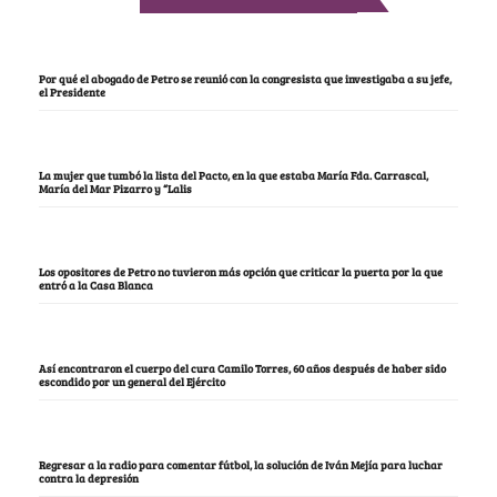
Por qué el abogado de Petro se reunió con la congresista que investigaba a su jefe,
el Presidente
La mujer que tumbó la lista del Pacto, en la que estaba María Fda. Carrascal,
María del Mar Pizarro y “Lalis
Los opositores de Petro no tuvieron más opción que criticar la puerta por la que
entró a la Casa Blanca
Así encontraron el cuerpo del cura Camilo Torres, 60 años después de haber sido
escondido por un general del Ejército
Regresar a la radio para comentar fútbol, la solución de Iván Mejía para luchar
contra la depresión