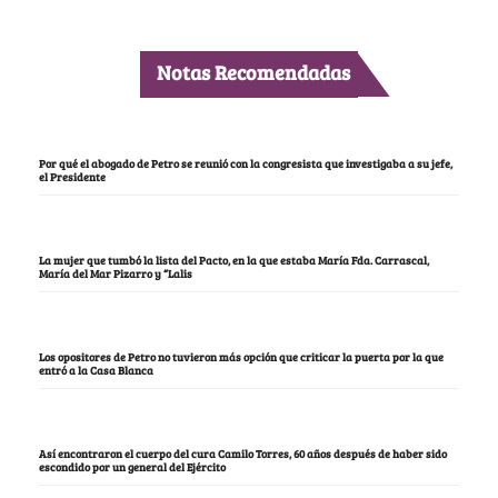
Notas Recomendadas
Por qué el abogado de Petro se reunió con la congresista que investigaba a su jefe,
el Presidente
La mujer que tumbó la lista del Pacto, en la que estaba María Fda. Carrascal,
María del Mar Pizarro y “Lalis
Los opositores de Petro no tuvieron más opción que criticar la puerta por la que
entró a la Casa Blanca
Así encontraron el cuerpo del cura Camilo Torres, 60 años después de haber sido
escondido por un general del Ejército