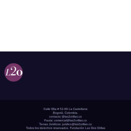
Calle 98a # 51-69 La Castellana
Bogotá, Colombia.
contacto @las2orillas.co
Pauta:
comercial@las2orillas.co
Temas Juridicos:
juridico@las2orillas.co
Todos los derechos reservados. Fundación Las Dos Orillas