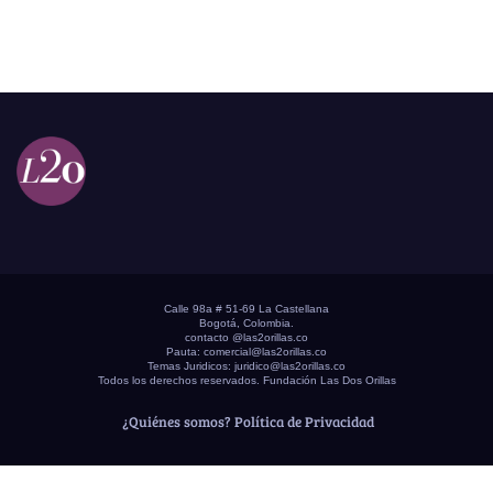
Calle 98a # 51-69 La Castellana
Bogotá, Colombia.
contacto @las2orillas.co
Pauta:
comercial@las2orillas.co
Temas Juridicos:
juridico@las2orillas.co
Todos los derechos reservados. Fundación Las Dos Orillas
¿Quiénes somos?
Política de Privacidad