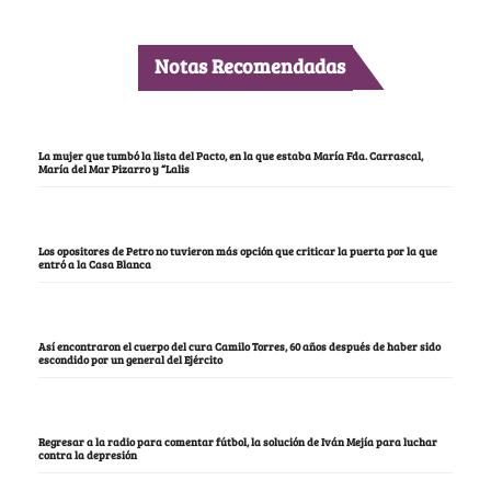
Notas Recomendadas
La mujer que tumbó la lista del Pacto, en la que estaba María Fda. Carrascal,
María del Mar Pizarro y “Lalis
Los opositores de Petro no tuvieron más opción que criticar la puerta por la que
entró a la Casa Blanca
Así encontraron el cuerpo del cura Camilo Torres, 60 años después de haber sido
escondido por un general del Ejército
Regresar a la radio para comentar fútbol, la solución de Iván Mejía para luchar
contra la depresión