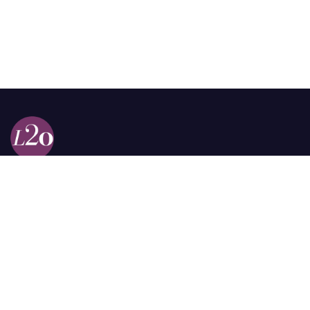
Calle 98a # 51-69 La Castellana
Bogotá, Colombia.
contacto @las2orillas.co
Pauta:
comercial@las2orillas.co
Temas Juridicos:
juridico@las2orillas.co
Todos los derechos reservados. Fundación Las Dos Orillas
¿Quiénes somos?
Política de Privacidad