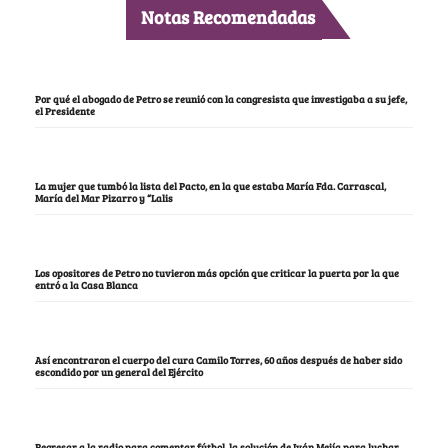
Notas Recomendadas
Por qué el abogado de Petro se reunió con la congresista que investigaba a su jefe,
el Presidente
La mujer que tumbó la lista del Pacto, en la que estaba María Fda. Carrascal,
María del Mar Pizarro y “Lalis
Los opositores de Petro no tuvieron más opción que criticar la puerta por la que
entró a la Casa Blanca
Así encontraron el cuerpo del cura Camilo Torres, 60 años después de haber sido
escondido por un general del Ejército
Regresar a la radio para comentar fútbol, la solución de Iván Mejía para luchar