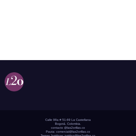
Calle 98a # 51-69 La Castellana
Bogotá, Colombia.
contacto @las2orillas.co
Pauta:
comercial@las2orillas.co
Temas Juridicos:
juridico@las2orillas.co