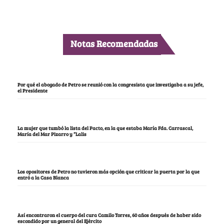
Notas Recomendadas
Por qué el abogado de Petro se reunió con la congresista que investigaba a su jefe,
el Presidente
La mujer que tumbó la lista del Pacto, en la que estaba María Fda. Carrascal,
María del Mar Pizarro y “Lalis
Los opositores de Petro no tuvieron más opción que criticar la puerta por la que
entró a la Casa Blanca
Así encontraron el cuerpo del cura Camilo Torres, 60 años después de haber sido
escondido por un general del Ejército