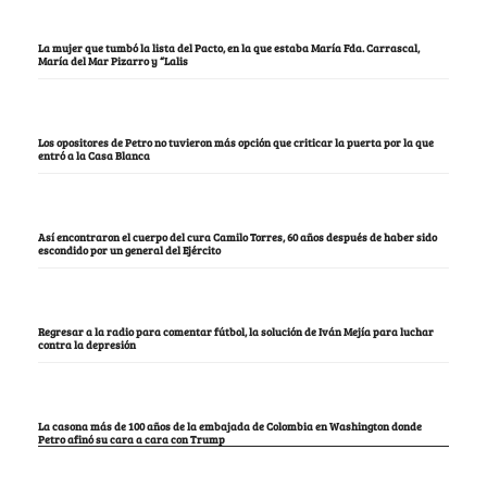
La mujer que tumbó la lista del Pacto, en la que estaba María Fda. Carrascal,
María del Mar Pizarro y “Lalis
Los opositores de Petro no tuvieron más opción que criticar la puerta por la que
entró a la Casa Blanca
Así encontraron el cuerpo del cura Camilo Torres, 60 años después de haber sido
escondido por un general del Ejército
Regresar a la radio para comentar fútbol, la solución de Iván Mejía para luchar
contra la depresión
La casona más de 100 años de la embajada de Colombia en Washington donde
Petro afinó su cara a cara con Trump