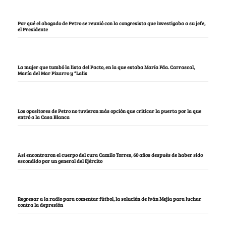
Por qué el abogado de Petro se reunió con la congresista que investigaba a su jefe,
el Presidente
La mujer que tumbó la lista del Pacto, en la que estaba María Fda. Carrascal,
María del Mar Pizarro y “Lalis
Los opositores de Petro no tuvieron más opción que criticar la puerta por la que
entró a la Casa Blanca
Así encontraron el cuerpo del cura Camilo Torres, 60 años después de haber sido
escondido por un general del Ejército
Regresar a la radio para comentar fútbol, la solución de Iván Mejía para luchar
contra la depresión