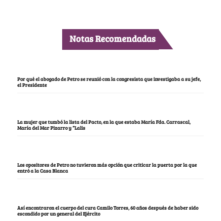
Notas Recomendadas
Por qué el abogado de Petro se reunió con la congresista que investigaba a su jefe,
el Presidente
La mujer que tumbó la lista del Pacto, en la que estaba María Fda. Carrascal,
María del Mar Pizarro y “Lalis
Los opositores de Petro no tuvieron más opción que criticar la puerta por la que
entró a la Casa Blanca
Así encontraron el cuerpo del cura Camilo Torres, 60 años después de haber sido
escondido por un general del Ejército