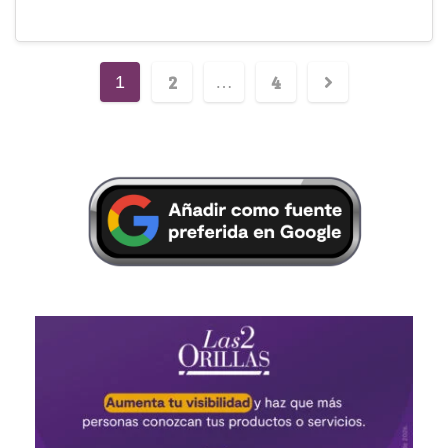
2
4
1
…