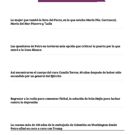
La mujer que tumbó la lista del Pacto, en la que estaba María Fda. Carrascal,
María del Mar Pizarro y “Lalis
Los opositores de Petro no tuvieron más opción que criticar la puerta por la que
entró a la Casa Blanca
Así encontraron el cuerpo del cura Camilo Torres, 60 años después de haber sido
escondido por un general del Ejército
Regresar a la radio para comentar fútbol, la solución de Iván Mejía para luchar
contra la depresión
La casona más de 100 años de la embajada de Colombia en Washington donde
Petro afinó su cara a cara con Trump