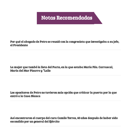
Notas Recomendadas
Por qué el abogado de Petro se reunió con la congresista que investigaba a su jefe,
el Presidente
La mujer que tumbó la lista del Pacto, en la que estaba María Fda. Carrascal,
María del Mar Pizarro y “Lalis
Los opositores de Petro no tuvieron más opción que criticar la puerta por la que
entró a la Casa Blanca
Así encontraron el cuerpo del cura Camilo Torres, 60 años después de haber sido
escondido por un general del Ejército