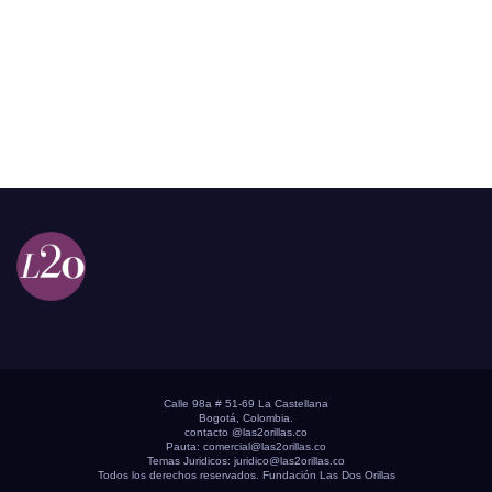
Calle 98a # 51-69 La Castellana
Bogotá, Colombia.
contacto @las2orillas.co
Pauta:
comercial@las2orillas.co
Temas Juridicos:
juridico@las2orillas.co
Todos los derechos reservados. Fundación Las Dos Orillas