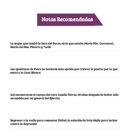
Notas Recomendadas
La mujer que tumbó la lista del Pacto, en la que estaba María Fda. Carrascal,
María del Mar Pizarro y “Lalis
Los opositores de Petro no tuvieron más opción que criticar la puerta por la que
entró a la Casa Blanca
Así encontraron el cuerpo del cura Camilo Torres, 60 años después de haber sido
escondido por un general del Ejército
Regresar a la radio para comentar fútbol, la solución de Iván Mejía para luchar
contra la depresión