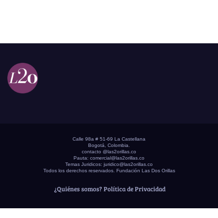
Calle 98a # 51-69 La Castellana
Bogotá, Colombia.
contacto @las2orillas.co
Pauta:
comercial@las2orillas.co
Temas Juridicos:
juridico@las2orillas.co
Todos los derechos reservados. Fundación Las Dos Orillas
¿Quiénes somos?
Política de Privacidad