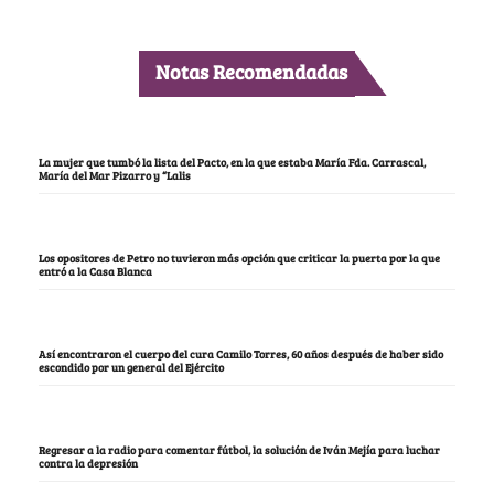
Notas Recomendadas
La mujer que tumbó la lista del Pacto, en la que estaba María Fda. Carrascal,
María del Mar Pizarro y “Lalis
Los opositores de Petro no tuvieron más opción que criticar la puerta por la que
entró a la Casa Blanca
Así encontraron el cuerpo del cura Camilo Torres, 60 años después de haber sido
escondido por un general del Ejército
Regresar a la radio para comentar fútbol, la solución de Iván Mejía para luchar
contra la depresión