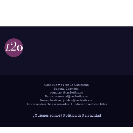
Calle 98a # 51-69 La Castellana
Bogotá, Colombia.
contacto @las2orillas.co
Pauta:
comercial@las2orillas.co
Temas Juridicos:
juridico@las2orillas.co
Todos los derechos reservados. Fundación Las Dos Orillas
¿Quiénes somos?
Política de Privacidad