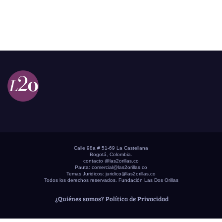
Calle 98a # 51-69 La Castellana
Bogotá, Colombia.
contacto @las2orillas.co
Pauta:
comercial@las2orillas.co
Temas Juridicos:
juridico@las2orillas.co
Todos los derechos reservados. Fundación Las Dos Orillas
¿Quiénes somos?
Política de Privacidad