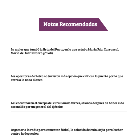
Notas Recomendadas
La mujer que tumbó la lista del Pacto, en la que estaba María Fda. Carrascal,
María del Mar Pizarro y “Lalis
Los opositores de Petro no tuvieron más opción que criticar la puerta por la que
entró a la Casa Blanca
Así encontraron el cuerpo del cura Camilo Torres, 60 años después de haber sido
escondido por un general del Ejército
Regresar a la radio para comentar fútbol, la solución de Iván Mejía para luchar
contra la depresión