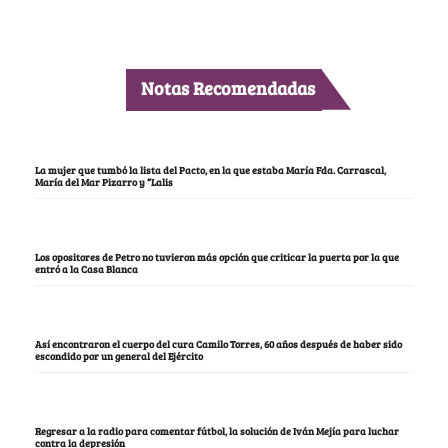
Notas Recomendadas
La mujer que tumbó la lista del Pacto, en la que estaba María Fda. Carrascal,
María del Mar Pizarro y “Lalis
Los opositores de Petro no tuvieron más opción que criticar la puerta por la que
entró a la Casa Blanca
Así encontraron el cuerpo del cura Camilo Torres, 60 años después de haber sido
escondido por un general del Ejército
Regresar a la radio para comentar fútbol, la solución de Iván Mejía para luchar
contra la depresión