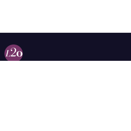
Calle 98a # 51-69 La Castellana
Bogotá, Colombia.
contacto @las2orillas.co
Pauta:
comercial@las2orillas.co
Temas Juridicos:
juridico@las2orillas.co
Todos los derechos reservados. Fundación Las Dos Orillas
¿Quiénes somos?
Política de Privacidad