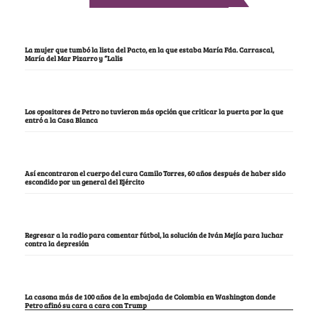
La mujer que tumbó la lista del Pacto, en la que estaba María Fda. Carrascal,
María del Mar Pizarro y “Lalis
Los opositores de Petro no tuvieron más opción que criticar la puerta por la que
entró a la Casa Blanca
Así encontraron el cuerpo del cura Camilo Torres, 60 años después de haber sido
escondido por un general del Ejército
Regresar a la radio para comentar fútbol, la solución de Iván Mejía para luchar
contra la depresión
La casona más de 100 años de la embajada de Colombia en Washington donde
Petro afinó su cara a cara con Trump