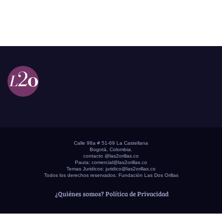
Calle 98a # 51-69 La Castellana
Bogotá, Colombia.
contacto @las2orillas.co
Pauta:
comercial@las2orillas.co
Temas Juridicos:
juridico@las2orillas.co
Todos los derechos reservados. Fundación Las Dos Orillas
¿Quiénes somos?
Política de Privacidad