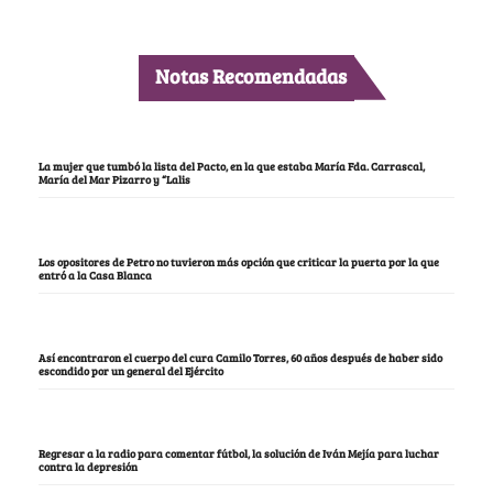
Notas Recomendadas
La mujer que tumbó la lista del Pacto, en la que estaba María Fda. Carrascal,
María del Mar Pizarro y “Lalis
Los opositores de Petro no tuvieron más opción que criticar la puerta por la que
entró a la Casa Blanca
Así encontraron el cuerpo del cura Camilo Torres, 60 años después de haber sido
escondido por un general del Ejército
Regresar a la radio para comentar fútbol, la solución de Iván Mejía para luchar
contra la depresión