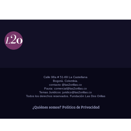
Calle 98a # 51-69 La Castellana
Bogotá, Colombia.
contacto @las2orillas.co
Pauta:
comercial@las2orillas.co
Temas Juridicos:
juridico@las2orillas.co
Todos los derechos reservados. Fundación Las Dos Orillas
¿Quiénes somos?
Política de Privacidad