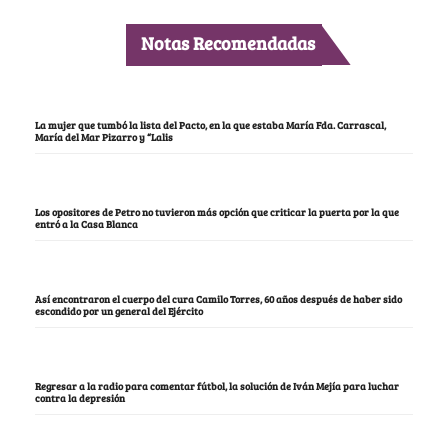
Notas Recomendadas
La mujer que tumbó la lista del Pacto, en la que estaba María Fda. Carrascal,
María del Mar Pizarro y “Lalis
Los opositores de Petro no tuvieron más opción que criticar la puerta por la que
entró a la Casa Blanca
Así encontraron el cuerpo del cura Camilo Torres, 60 años después de haber sido
escondido por un general del Ejército
Regresar a la radio para comentar fútbol, la solución de Iván Mejía para luchar
contra la depresión