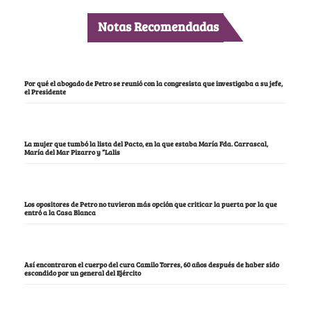
Notas Recomendadas
Por qué el abogado de Petro se reunió con la congresista que investigaba a su jefe,
el Presidente
La mujer que tumbó la lista del Pacto, en la que estaba María Fda. Carrascal,
María del Mar Pizarro y “Lalis
Los opositores de Petro no tuvieron más opción que criticar la puerta por la que
entró a la Casa Blanca
Así encontraron el cuerpo del cura Camilo Torres, 60 años después de haber sido
escondido por un general del Ejército