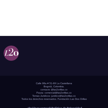
Calle 98a # 51-69 La Castellana
Bogotá, Colombia.
contacto @las2orillas.co
Pauta:
comercial@las2orillas.co
Temas Juridicos:
juridico@las2orillas.co
Todos los derechos reservados. Fundación Las Dos Orillas
¿Quiénes somos?
Política de Privacidad