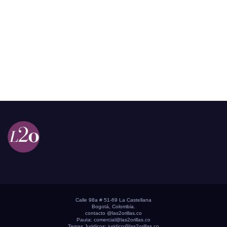
Calle 98a # 51-69 La Castellana
Bogotá, Colombia.
contacto @las2orillas.co
Pauta:
comercial@las2orillas.co
Temas Juridicos:
juridico@las2orillas.co