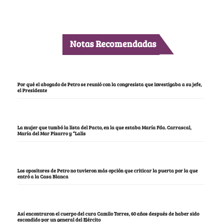
Notas Recomendadas
Por qué el abogado de Petro se reunió con la congresista que investigaba a su jefe,
el Presidente
La mujer que tumbó la lista del Pacto, en la que estaba María Fda. Carrascal,
María del Mar Pizarro y “Lalis
Los opositores de Petro no tuvieron más opción que criticar la puerta por la que
entró a la Casa Blanca
Así encontraron el cuerpo del cura Camilo Torres, 60 años después de haber sido
escondido por un general del Ejército