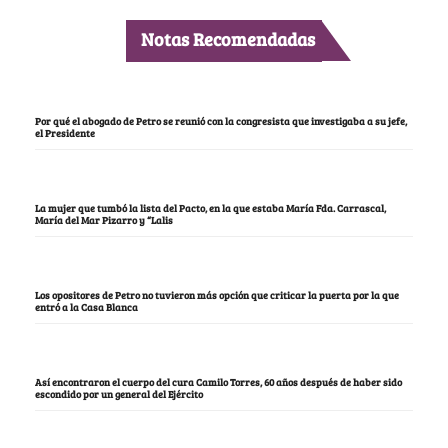
Notas Recomendadas
Por qué el abogado de Petro se reunió con la congresista que investigaba a su jefe,
el Presidente
La mujer que tumbó la lista del Pacto, en la que estaba María Fda. Carrascal,
María del Mar Pizarro y “Lalis
Los opositores de Petro no tuvieron más opción que criticar la puerta por la que
entró a la Casa Blanca
Así encontraron el cuerpo del cura Camilo Torres, 60 años después de haber sido
escondido por un general del Ejército