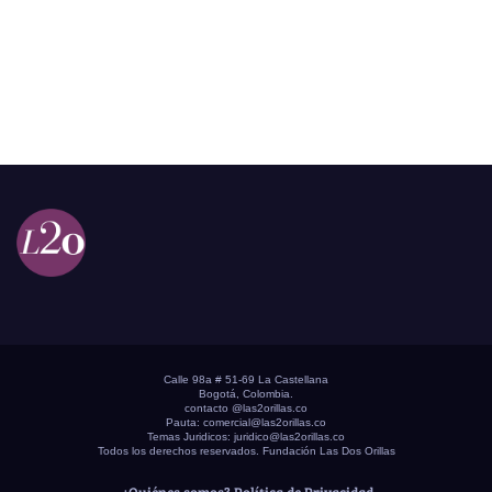
Calle 98a # 51-69 La Castellana
Bogotá, Colombia.
contacto @las2orillas.co
Pauta:
comercial@las2orillas.co
Temas Juridicos:
juridico@las2orillas.co
Todos los derechos reservados. Fundación Las Dos Orillas