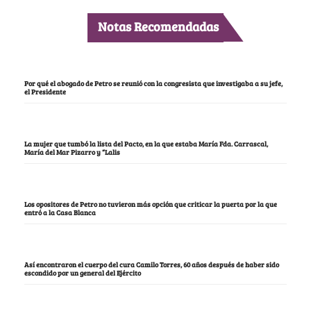
Notas Recomendadas
Por qué el abogado de Petro se reunió con la congresista que investigaba a su jefe,
el Presidente
La mujer que tumbó la lista del Pacto, en la que estaba María Fda. Carrascal,
María del Mar Pizarro y “Lalis
Los opositores de Petro no tuvieron más opción que criticar la puerta por la que
entró a la Casa Blanca
Así encontraron el cuerpo del cura Camilo Torres, 60 años después de haber sido
escondido por un general del Ejército