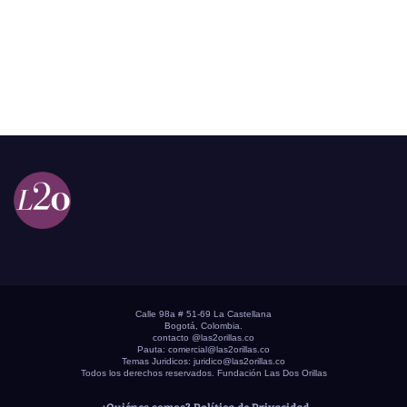
Calle 98a # 51-69 La Castellana
Bogotá, Colombia.
contacto @las2orillas.co
Pauta:
comercial@las2orillas.co
Temas Juridicos:
juridico@las2orillas.co
Todos los derechos reservados. Fundación Las Dos Orillas
¿Quiénes somos?
Política de Privacidad