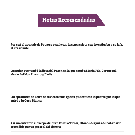
Notas Recomendadas
Por qué el abogado de Petro se reunió con la congresista que investigaba a su jefe,
el Presidente
La mujer que tumbó la lista del Pacto, en la que estaba María Fda. Carrascal,
María del Mar Pizarro y “Lalis
Los opositores de Petro no tuvieron más opción que criticar la puerta por la que
entró a la Casa Blanca
Así encontraron el cuerpo del cura Camilo Torres, 60 años después de haber sido
escondido por un general del Ejército