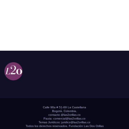
Calle 98a # 51-69 La Castellana
Bogotá, Colombia.
contacto @las2orillas.co
Pauta:
comercial@las2orillas.co
Temas Juridicos:
juridico@las2orillas.co
Todos los derechos reservados. Fundación Las Dos Orillas