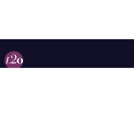
Calle 98a # 51-69 La Castellana
Bogotá, Colombia.
contacto @las2orillas.co
Pauta:
comercial@las2orillas.co
Temas Juridicos:
juridico@las2orillas.co
Todos los derechos reservados. Fundación Las Dos Orillas
¿Quiénes somos?
Política de Privacidad