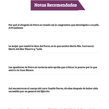
Notas Recomendadas
Por qué el abogado de Petro se reunió con la congresista que investigaba a su jefe,
el Presidente
La mujer que tumbó la lista del Pacto, en la que estaba María Fda. Carrascal,
María del Mar Pizarro y “Lalis
Los opositores de Petro no tuvieron más opción que criticar la puerta por la que
entró a la Casa Blanca
Así encontraron el cuerpo del cura Camilo Torres, 60 años después de haber sido
escondido por un general del Ejército