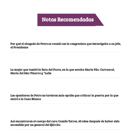
Notas Recomendadas
Por qué el abogado de Petro se reunió con la congresista que investigaba a su jefe,
el Presidente
La mujer que tumbó la lista del Pacto, en la que estaba María Fda. Carrascal,
María del Mar Pizarro y “Lalis
Los opositores de Petro no tuvieron más opción que criticar la puerta por la que
entró a la Casa Blanca
Así encontraron el cuerpo del cura Camilo Torres, 60 años después de haber sido
escondido por un general del Ejército