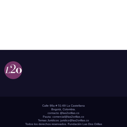
Calle 98a # 51-69 La Castellana
Bogotá, Colombia.
contacto @las2orillas.co
Pauta:
comercial@las2orillas.co
Temas Juridicos:
juridico@las2orillas.co
Todos los derechos reservados. Fundación Las Dos Orillas