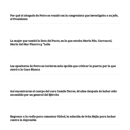
Por qué el abogado de Petro se reunió con la congresista que investigaba a su jefe,
el Presidente
La mujer que tumbó la lista del Pacto, en la que estaba María Fda. Carrascal,
María del Mar Pizarro y “Lalis
Los opositores de Petro no tuvieron más opción que criticar la puerta por la que
entró a la Casa Blanca
Así encontraron el cuerpo del cura Camilo Torres, 60 años después de haber sido
escondido por un general del Ejército
Regresar a la radio para comentar fútbol, la solución de Iván Mejía para luchar
contra la depresión