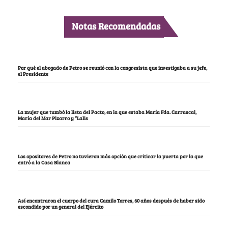
Notas Recomendadas
Por qué el abogado de Petro se reunió con la congresista que investigaba a su jefe,
el Presidente
La mujer que tumbó la lista del Pacto, en la que estaba María Fda. Carrascal,
María del Mar Pizarro y “Lalis
Los opositores de Petro no tuvieron más opción que criticar la puerta por la que
entró a la Casa Blanca
Así encontraron el cuerpo del cura Camilo Torres, 60 años después de haber sido
escondido por un general del Ejército