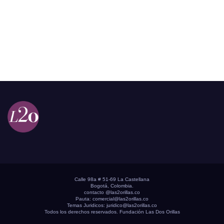
Calle 98a # 51-69 La Castellana
Bogotá, Colombia.
contacto @las2orillas.co
Pauta:
comercial@las2orillas.co
Temas Juridicos:
juridico@las2orillas.co
Todos los derechos reservados. Fundación Las Dos Orillas