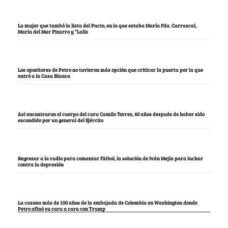
La mujer que tumbó la lista del Pacto, en la que estaba María Fda. Carrascal,
María del Mar Pizarro y “Lalis
Los opositores de Petro no tuvieron más opción que criticar la puerta por la que
entró a la Casa Blanca
Así encontraron el cuerpo del cura Camilo Torres, 60 años después de haber sido
escondido por un general del Ejército
Regresar a la radio para comentar fútbol, la solución de Iván Mejía para luchar
contra la depresión
La casona más de 100 años de la embajada de Colombia en Washington donde
Petro afinó su cara a cara con Trump