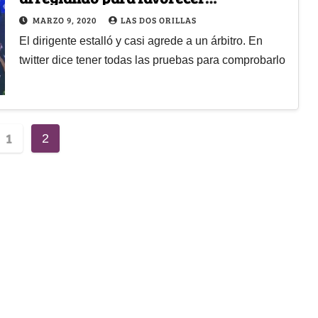
apostadores" las denuncias de
MARZO 9, 2020
LAS DOS ORILLAS
Pimentel
El dirigente estalló y casi agrede a un árbitro. En
twitter dice tener todas las pruebas para comprobarlo
1
2