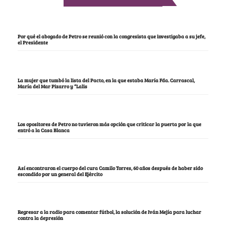
Por qué el abogado de Petro se reunió con la congresista que investigaba a su jefe,
el Presidente
La mujer que tumbó la lista del Pacto, en la que estaba María Fda. Carrascal,
María del Mar Pizarro y “Lalis
Los opositores de Petro no tuvieron más opción que criticar la puerta por la que
entró a la Casa Blanca
Así encontraron el cuerpo del cura Camilo Torres, 60 años después de haber sido
escondido por un general del Ejército
Regresar a la radio para comentar fútbol, la solución de Iván Mejía para luchar
contra la depresión