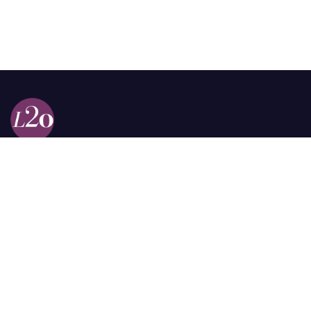
Calle 98a # 51-69 La Castellana
Bogotá, Colombia.
contacto @las2orillas.co
Pauta:
comercial@las2orillas.co
Temas Juridicos:
juridico@las2orillas.co
Todos los derechos reservados. Fundación Las Dos Orillas
¿Quiénes somos?
Política de Privacidad