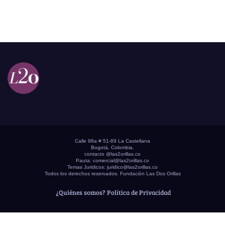
Calle 98a # 51-69 La Castellana
Bogotá, Colombia.
contacto @las2orillas.co
Pauta:
comercial@las2orillas.co
Temas Juridicos:
juridico@las2orillas.co
Todos los derechos reservados. Fundación Las Dos Orillas
¿Quiénes somos?
Política de Privacidad