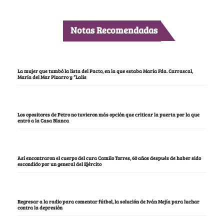
Notas Recomendadas
La mujer que tumbó la lista del Pacto, en la que estaba María Fda. Carrascal,
María del Mar Pizarro y “Lalis
Los opositores de Petro no tuvieron más opción que criticar la puerta por la que
entró a la Casa Blanca
Así encontraron el cuerpo del cura Camilo Torres, 60 años después de haber sido
escondido por un general del Ejército
Regresar a la radio para comentar fútbol, la solución de Iván Mejía para luchar
contra la depresión