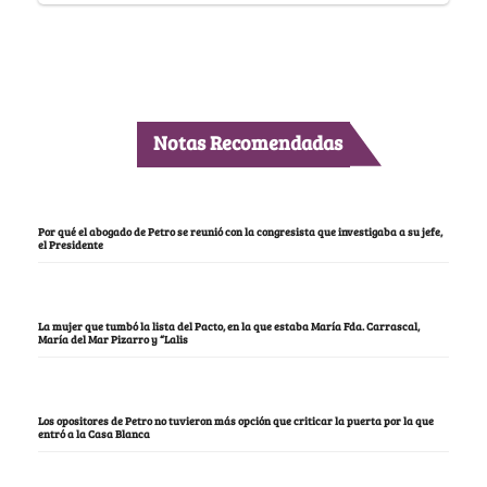
Notas Recomendadas
Por qué el abogado de Petro se reunió con la congresista que investigaba a su jefe,
el Presidente
La mujer que tumbó la lista del Pacto, en la que estaba María Fda. Carrascal,
María del Mar Pizarro y “Lalis
Los opositores de Petro no tuvieron más opción que criticar la puerta por la que
entró a la Casa Blanca