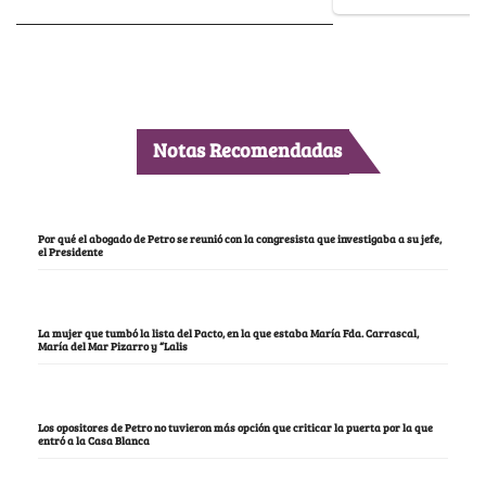
Notas Recomendadas
Por qué el abogado de Petro se reunió con la congresista que investigaba a su jefe,
el Presidente
La mujer que tumbó la lista del Pacto, en la que estaba María Fda. Carrascal,
María del Mar Pizarro y “Lalis
Los opositores de Petro no tuvieron más opción que criticar la puerta por la que
entró a la Casa Blanca