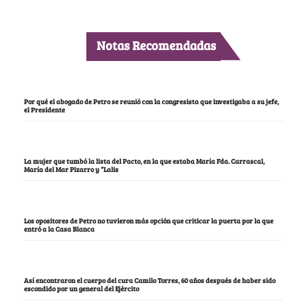
Notas Recomendadas
Por qué el abogado de Petro se reunió con la congresista que investigaba a su jefe,
el Presidente
La mujer que tumbó la lista del Pacto, en la que estaba María Fda. Carrascal,
María del Mar Pizarro y “Lalis
Los opositores de Petro no tuvieron más opción que criticar la puerta por la que
entró a la Casa Blanca
Así encontraron el cuerpo del cura Camilo Torres, 60 años después de haber sido
escondido por un general del Ejército