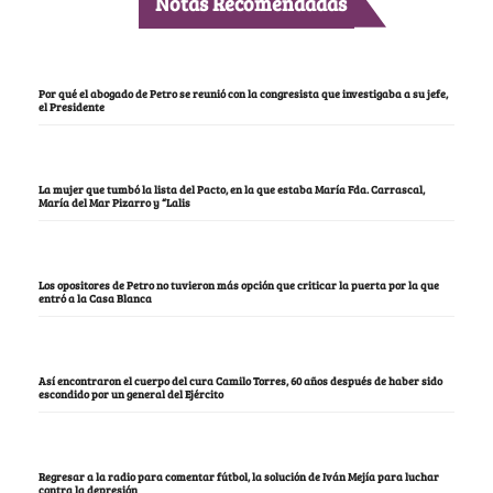
Notas Recomendadas
Por qué el abogado de Petro se reunió con la congresista que investigaba a su jefe,
el Presidente
La mujer que tumbó la lista del Pacto, en la que estaba María Fda. Carrascal,
María del Mar Pizarro y “Lalis
Los opositores de Petro no tuvieron más opción que criticar la puerta por la que
entró a la Casa Blanca
Así encontraron el cuerpo del cura Camilo Torres, 60 años después de haber sido
escondido por un general del Ejército
Regresar a la radio para comentar fútbol, la solución de Iván Mejía para luchar
contra la depresión