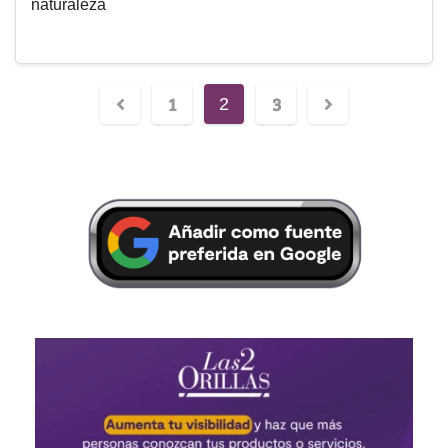
naturaleza
1
3
2