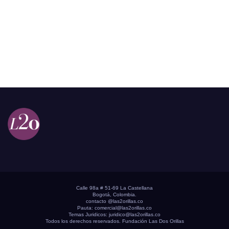
Calle 98a # 51-69 La Castellana
Bogotá, Colombia.
contacto @las2orillas.co
Pauta:
comercial@las2orillas.co
Temas Juridicos:
juridico@las2orillas.co
Todos los derechos reservados. Fundación Las Dos Orillas