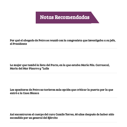
Notas Recomendadas
Por qué el abogado de Petro se reunió con la congresista que investigaba a su jefe,
el Presidente
La mujer que tumbó la lista del Pacto, en la que estaba María Fda. Carrascal,
María del Mar Pizarro y “Lalis
Los opositores de Petro no tuvieron más opción que criticar la puerta por la que
entró a la Casa Blanca
Así encontraron el cuerpo del cura Camilo Torres, 60 años después de haber sido
escondido por un general del Ejército