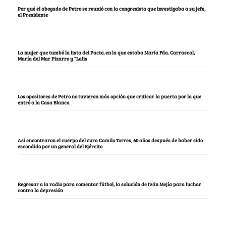
Por qué el abogado de Petro se reunió con la congresista que investigaba a su jefe,
el Presidente
La mujer que tumbó la lista del Pacto, en la que estaba María Fda. Carrascal,
María del Mar Pizarro y “Lalis
Los opositores de Petro no tuvieron más opción que criticar la puerta por la que
entró a la Casa Blanca
Así encontraron el cuerpo del cura Camilo Torres, 60 años después de haber sido
escondido por un general del Ejército
Regresar a la radio para comentar fútbol, la solución de Iván Mejía para luchar
contra la depresión