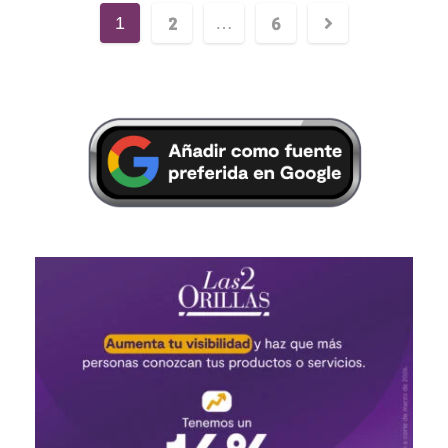
2
6
1
…