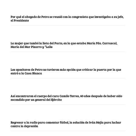
Por qué el abogado de Petro se reunió con la congresista que investigaba a su jefe,
el Presidente
La mujer que tumbó la lista del Pacto, en la que estaba María Fda. Carrascal,
María del Mar Pizarro y “Lalis
Los opositores de Petro no tuvieron más opción que criticar la puerta por la que
entró a la Casa Blanca
Así encontraron el cuerpo del cura Camilo Torres, 60 años después de haber sido
escondido por un general del Ejército
Regresar a la radio para comentar fútbol, la solución de Iván Mejía para luchar
contra la depresión