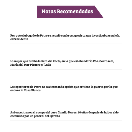
Notas Recomendadas
Por qué el abogado de Petro se reunió con la congresista que investigaba a su jefe,
el Presidente
La mujer que tumbó la lista del Pacto, en la que estaba María Fda. Carrascal,
María del Mar Pizarro y “Lalis
Los opositores de Petro no tuvieron más opción que criticar la puerta por la que
entró a la Casa Blanca
Así encontraron el cuerpo del cura Camilo Torres, 60 años después de haber sido
escondido por un general del Ejército