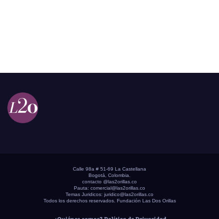
Calle 98a # 51-69 La Castellana
Bogotá, Colombia.
contacto @las2orillas.co
Pauta:
comercial@las2orillas.co
Temas Juridicos:
juridico@las2orillas.co
Todos los derechos reservados. Fundación Las Dos Orillas
¿Quiénes somos?
Política de Privacidad