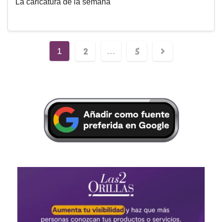
La caricatura de la semana
2
5
1
…