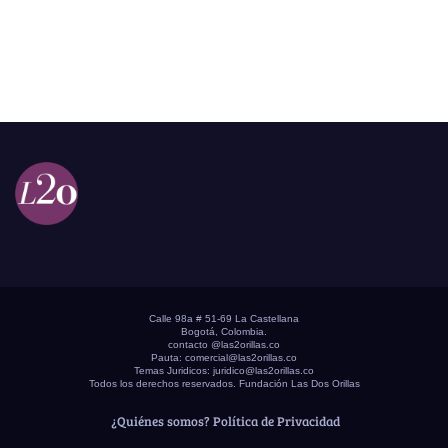
Calle 98a # 51-69 La Castellana
Bogotá, Colombia.
contacto @las2orillas.co
Pauta:
comercial@las2orillas.co
Temas Juridicos:
juridico@las2orillas.co
Todos los derechos reservados. Fundación Las Dos Orillas
¿Quiénes somos?
Política de Privacidad