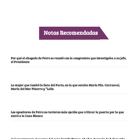
Notas Recomendadas
Por qué el abogado de Petro se reunió con la congresista que investigaba a su jefe,
el Presidente
La mujer que tumbó la lista del Pacto, en la que estaba María Fda. Carrascal,
María del Mar Pizarro y “Lalis
Los opositores de Petro no tuvieron más opción que criticar la puerta por la que
entró a la Casa Blanca