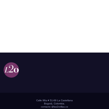
Calle 98a # 51-69 La Castellana
Bogotá, Colombia.
contacto @las2orillas.co