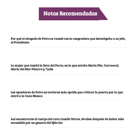
Notas Recomendadas
Por qué el abogado de Petro se reunió con la congresista que investigaba a su jefe,
el Presidente
La mujer que tumbó la lista del Pacto, en la que estaba María Fda. Carrascal,
María del Mar Pizarro y “Lalis
Los opositores de Petro no tuvieron más opción que criticar la puerta por la que
entró a la Casa Blanca
Así encontraron el cuerpo del cura Camilo Torres, 60 años después de haber sido
escondido por un general del Ejército