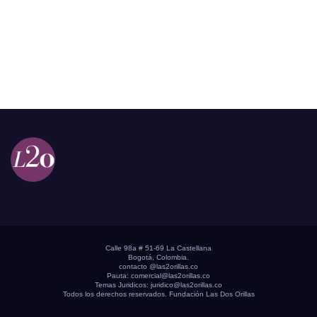
Calle 98a # 51-69 La Castellana
Bogotá, Colombia.
contacto @las2orillas.co
Pauta:
comercial@las2orillas.co
Temas Juridicos:
juridico@las2orillas.co
Todos los derechos reservados. Fundación Las Dos Orillas