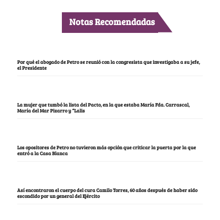
Notas Recomendadas
Por qué el abogado de Petro se reunió con la congresista que investigaba a su jefe,
el Presidente
La mujer que tumbó la lista del Pacto, en la que estaba María Fda. Carrascal,
María del Mar Pizarro y “Lalis
Los opositores de Petro no tuvieron más opción que criticar la puerta por la que
entró a la Casa Blanca
Así encontraron el cuerpo del cura Camilo Torres, 60 años después de haber sido
escondido por un general del Ejército