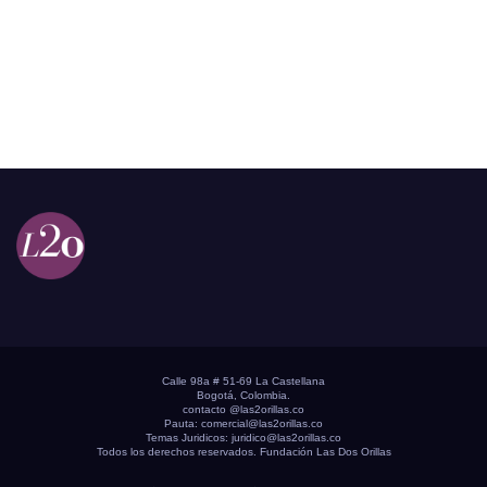
Calle 98a # 51-69 La Castellana
Bogotá, Colombia.
contacto @las2orillas.co
Pauta:
comercial@las2orillas.co
Temas Juridicos:
juridico@las2orillas.co
Todos los derechos reservados. Fundación Las Dos Orillas