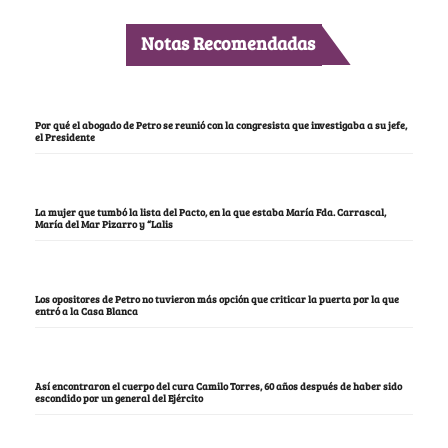
Notas Recomendadas
Por qué el abogado de Petro se reunió con la congresista que investigaba a su jefe,
el Presidente
La mujer que tumbó la lista del Pacto, en la que estaba María Fda. Carrascal,
María del Mar Pizarro y “Lalis
Los opositores de Petro no tuvieron más opción que criticar la puerta por la que
entró a la Casa Blanca
Así encontraron el cuerpo del cura Camilo Torres, 60 años después de haber sido
escondido por un general del Ejército