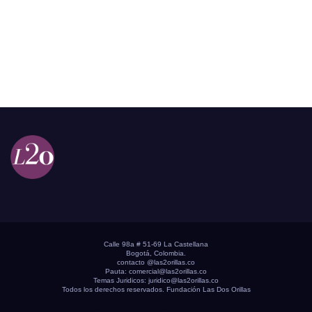
Calle 98a # 51-69 La Castellana
Bogotá, Colombia.
contacto @las2orillas.co
Pauta:
comercial@las2orillas.co
Temas Juridicos:
juridico@las2orillas.co
Todos los derechos reservados. Fundación Las Dos Orillas