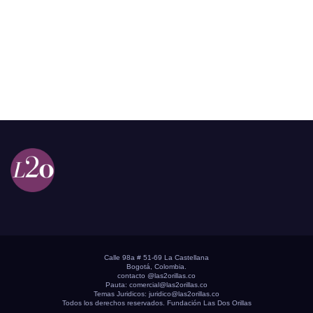
Calle 98a # 51-69 La Castellana
Bogotá, Colombia.
contacto @las2orillas.co
Pauta:
comercial@las2orillas.co
Temas Juridicos:
juridico@las2orillas.co
Todos los derechos reservados. Fundación Las Dos Orillas