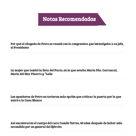
Notas Recomendadas
Por qué el abogado de Petro se reunió con la congresista que investigaba a su jefe,
el Presidente
La mujer que tumbó la lista del Pacto, en la que estaba María Fda. Carrascal,
María del Mar Pizarro y “Lalis
Los opositores de Petro no tuvieron más opción que criticar la puerta por la que
entró a la Casa Blanca
Así encontraron el cuerpo del cura Camilo Torres, 60 años después de haber sido
escondido por un general del Ejército