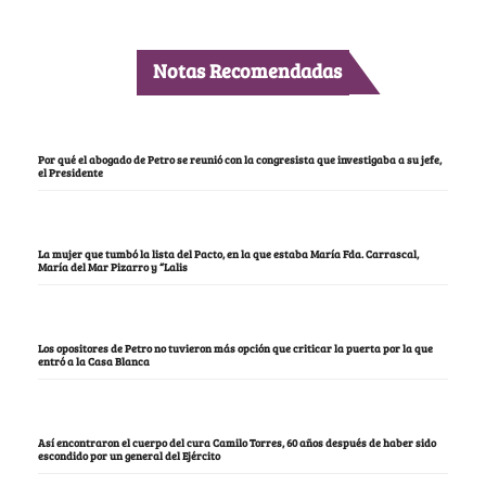
Notas Recomendadas
Por qué el abogado de Petro se reunió con la congresista que investigaba a su jefe,
el Presidente
La mujer que tumbó la lista del Pacto, en la que estaba María Fda. Carrascal,
María del Mar Pizarro y “Lalis
Los opositores de Petro no tuvieron más opción que criticar la puerta por la que
entró a la Casa Blanca
Así encontraron el cuerpo del cura Camilo Torres, 60 años después de haber sido
escondido por un general del Ejército